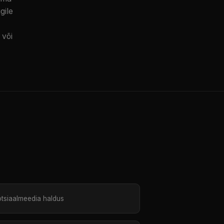
gile
 või
tsiaalmeedia haldus