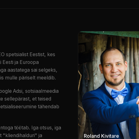
 spetsialist Eestist, kes
i Eesti ja Euroopa
 aga aastatega sai selgeks,
is mulle päriselt meeldib.
Google Adsi, sotsiaalmeedia
 sellepärast, et teised
spetsialiseerumine tähendab
ntoga töötab. Iga otsus, iga
 "kliendihalduri" ja
Roland Kivitare