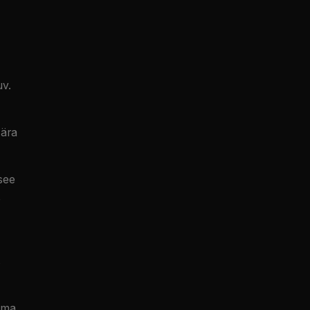
uv.
 ära
see
,
s
 oma