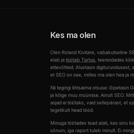
Kes ma olen
Olen Roland Kivitare, vabakutseline SEO
elab ja
töötab Tartus
, teenindades kõik
ettevõtteid. Alustasin digiturundusest,
et SEO on see, milles ma olen hea ja m
Nii tegingi lihtsaima otsuse: lõpetasin 
ja kõige muu müümise. Ainult SEO. Mitte
asjad ei töötaks, vaid sellepärast, et 
tegelikult head tööd.
Minuga töötades tead alati, kes sinu ko
sõnum, iga raport tuleb minult. Ei mingit