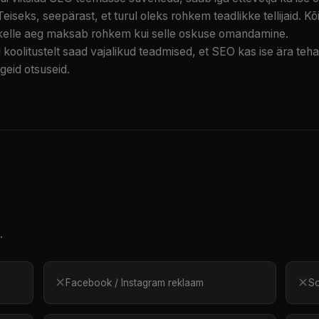
seks, seepärast, et turul oleks rohkem teadlikke tellijaid. Kõi
, kelle aeg maksab rohkem kui selle oskuse omandamine.
koolitustelt saad vajalikud teadmised, et SEO kas ise ära teha
geid otsuseid.
.
✕
✕
Facebook / Instagram reklaam
So