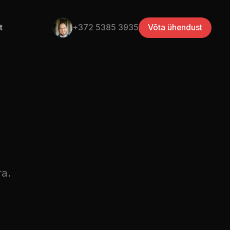
t
+372 5385 3935
Võta ühendust
ra.