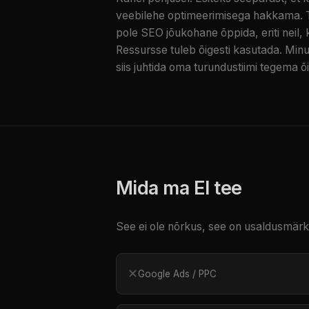
veebilehe optimeerimisega hakkama. Tei
pole SEO jõukohane õppida, eriti neil
Ressursse tuleb õigesti kasutada. Minu 
siis juhtida oma turundustiimi tegema õi
Mida ma EI tee
See ei ole nõrkus, see on usaldusmärk
✕
Google Ads / PPC