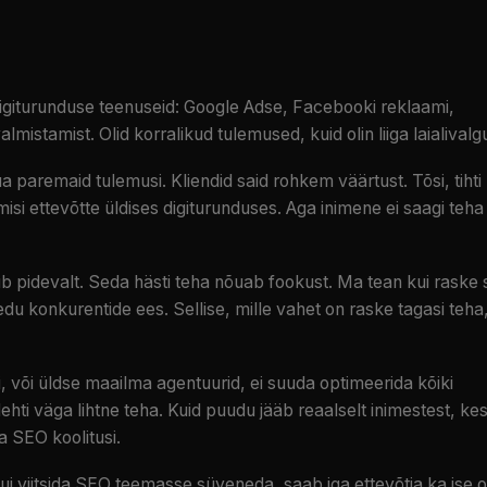
igiturunduse teenuseid: Google Adse, Facebooki reklaami,
mistamist. Olid korralikud tulemused, kuid olin liiga laialivalg
a paremaid tulemusi. Kliendid said rohkem väärtust. Tõsi, tihti
si ettevõtte üldises digiturunduses. Aga inimene ei saagi teha
 pidevalt. Seda hästi teha nõuab fookust. Ma tean kui raske 
edu konkurentide ees. Sellise, mille vahet on raske tagasi teha
i, või üldse maailma agentuurid, ei suuda optimeerida kõiki
ilehti väga lihtne teha. Kuid puudu jääb reaalselt inimestest, ke
a SEO koolitusi.
kui viitsida SEO teemasse süveneda, saab iga ettevõtja ka ise