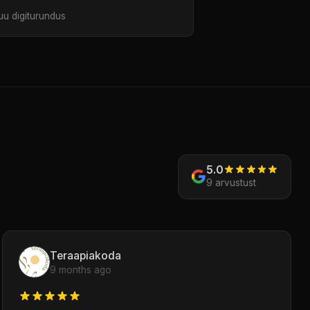
u digiturundus
5.0
9 arvustust
Teraapiakoda
9 months ago