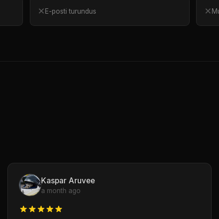
✕
✕
E-posti turundus
Mu
Kaspar Aruvee
a month ago