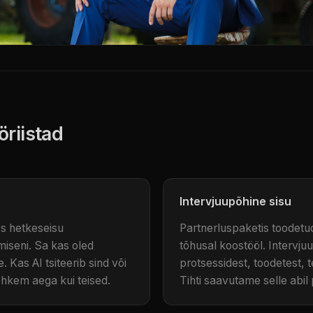
öriistad
Intervjuupõhine sisu
s hetkeseisu
Partnerluspaketis toodetud
miseni. Sa kas oled
tõhusal koostööl. Intervju
. Kas AI tsiteerib sind või
protsessidest, toodetest, t
hkem aega kui teised.
Tihti saavutame selle abi