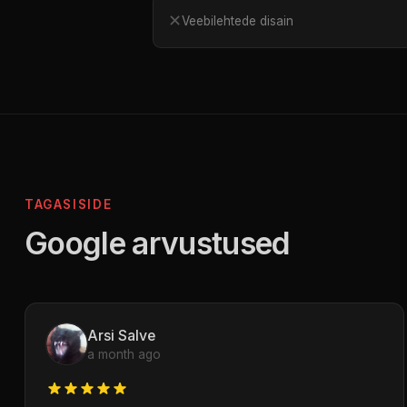
✕
Veebilehtede disain
TAGASISIDE
Google arvustused
Arsi Salve
a month ago