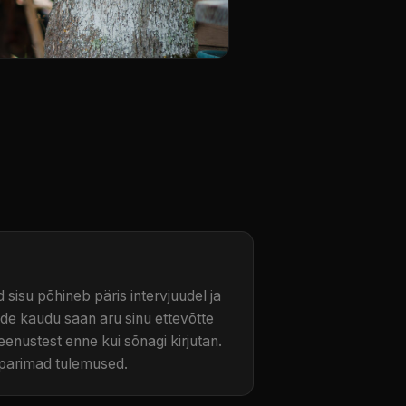
 sisu põhineb päris intervjuudel ja
ude kaudu saan aru sinu ettevõtte
eenustest enne kui sõnagi kirjutan.
l parimad tulemused.