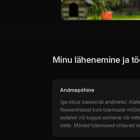
Minu lähenemine ja tö
Andmepõhine
Iga otsus baseerub andmetel. Alate
fikseerimisest kuni tulemuste mõõt
esilehel või koguni esimene või mitte
mitte. Mõned tulemused võtavad ro