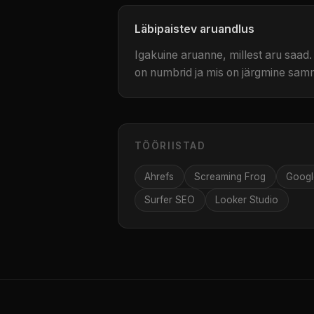
Läbipaistev aruandlus
Igakuine aruanne, millest aru saad. 
on numbrid ja mis on järgmine sam
TÖÖRIISTAD
Ahrefs
Screaming Frog
Googl
Surfer SEO
Looker Studio