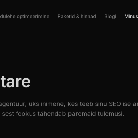
dulehe optimeerimine
Paketid & hinnad
Blogi
Minus
tare
e agentuur, üks inimene, kes teeb sinu SEO ise ä
e, sest fookus tähendab paremaid tulemusi.