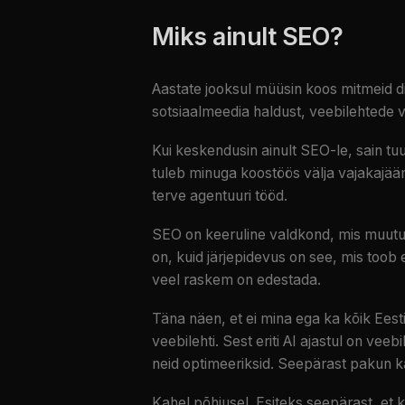
Miks ainult SEO?
Aastate jooksul müüsin koos mitmeid d
sotsiaalmeedia haldust, veebilehtede val
Kui keskendusin ainult SEO-le, sain tuu
tuleb minuga koostöös välja vajakajäämi
terve agentuuri tööd.
SEO on keeruline valdkond, mis muutub
on, kuid järjepidevus on see, mis toob 
veel raskem on edestada.
Täna näen, et ei mina ega ka kõik Eest
veebilehti. Sest eriti AI ajastul on veeb
neid optimeeriksid. Seepärast pakun k
Kahel põhjusel. Esiteks seepärast, et 