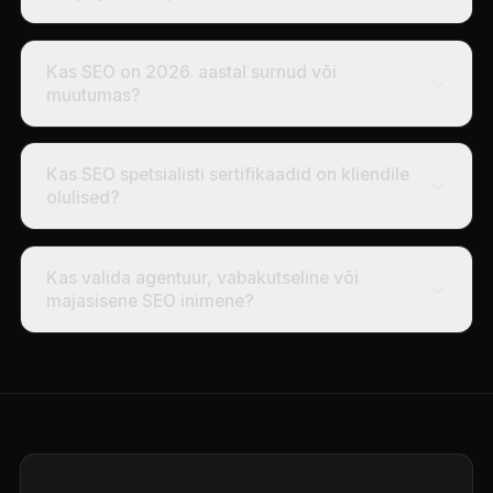
Kas SEO on 2026. aastal surnud või
muutumas?
Kas SEO spetsialisti sertifikaadid on kliendile
olulised?
Kas valida agentuur, vabakutseline või
majasisene SEO inimene?