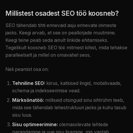
Millistest osadest SEO töö koosneb?
SEO tähendab tihti erinevaid asju erinevate inimeste
jaoks. Keegi arvab, et see on pealkirjade muutmine.
Keegi teine peab seda ainult linkide ehitamiseks.
Tegelikult koosneb SEO töö mitmest kihist, mida tehakse
paralleelselt ja millel on omavahel seos.
Neli peamist osa on:
Tehniline SEO:
kiirus, katkised lingid, mobiilivaade,
schema ja indekseerimise vead.
Märksõnatöö:
milliseid otsinguid sinu sihtrühm teeb,
mida see tähendab lehestruktuuri jaoks ja kuhu tasub
sisu luua.
Sisu optimeerimine:
olemasolevate lehtede
parandamine ja uue sisu lisamine, mis vastab