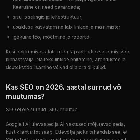
keeruline on need parandada;
sisu, siselingid ja lehestruktuur;
usalduse kasvatamine läbi linkide ja mainimiste;
igakuine töö, mõõtmine ja raportid.
Küsi pakkumises alati, mida täpselt tehakse ja mis jääb
hinnast välja. Näiteks linkide ehitamine, arendustöö ja
sisutekstide lisamine võivad olla eraldi kulud.
Kas SEO on 2026. aastal surnud või
muutumas?
SEO ei ole surnud. SEO muutub.
Google'i AI ülevaated ja AI vastused mõjutavad seda,
kust klient infot saab. Ettevõtja jaoks tähendab see, et
SEO-d ei tasu osta ainult märksõna positsiooni pärast.