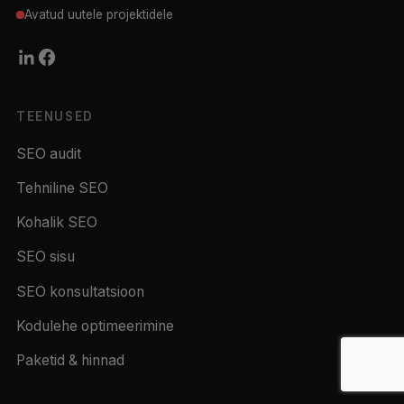
Avatud uutele projektidele
TEENUSED
SEO audit
Tehniline SEO
Kohalik SEO
SEO sisu
SEO konsultatsioon
Kodulehe optimeerimine
Paketid & hinnad