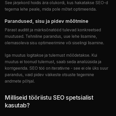
See järjekord hoidis ära olukordi, kus hakatakse SEO-d
tegema lehe peale, mida pole mõtet optimeerida.
Parandused, sisu ja pidev mõõtmine
Pärast auditit ja märksõnatööd tulevad konkreetsed
muutused. Tehniline parandus, uue lehe lisamine,
olemasoleva sisu optimeerimine või siselingi lisamine.
Iga muutus logitakse ja tulemust mõõdetakse. Kui
muutus ei toonud tulemust, saab seda analüüsida ja
korrigeerida. SEO töö on iteratiivne - see ei ole üks suur
parandus, vaid pidev väikeste otsuste tegemine
andmete põhjal.
Milliseid tööriistu SEO spetsialist
kasutab?