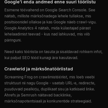
Google'i enda andmed enne suuri tööriistu
Esimene töövahend on Google Search Console. See
näitab, milliste märksõnadega lehele tullakse, mis
positsioonidel ollakse ja kas Google näeb crawl-vigu.
Google Analytics 4 näitab, mida külastajad pärast
lehelaadimist teevad - kus nad lahkuvad, mis viib
päringuni.
Need kaks tööriista on tasuta ja sisaldavad rohkem infot,
kui paljud SEO tööd kunagi ära kasutavad.
Crawlerid ja märksõnatööriistad
Screaming Frog on crawlimistööriist, mis loeb veebi
struktuuri nii nagu Google - vaatab URL-e, redirecte,
puuduvaid pealkirju, duplikaat sisu ja katkiseid linke.
Ahrefs ja Semrush näitavad backlinke,
märksõnapotentsiaali ja konkurentide strateegiaid.