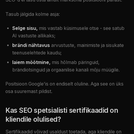
Tasub jälgida kolme asja:
Selge sisu,
mis vastab küsimusele otse - see satub
AI vastuste allikaks;
brändi nähtavus
arvustuste, mainimiste ja sisukate
teenuselehtede kaudu;
laiem mõõtmine,
mis hõlmab päringuid,
brändiotsinguid ja orgaanilise kanali mõju müügile.
Positsioon Google'is on endiselt oluline. Aga see on üks
osa suuremast pildist.
Kas SEO spetsialisti sertifikaadid on
kliendile olulised?
Sertifikaadid võivad usaldust toetada, aga kliendile on