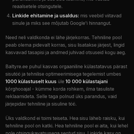
reaalsetele otsingutele.
Linkide ehitamine ja usaldus:
mis veebid viitavad
sinule ja miks see mõjutab Google'i hinnangut.
Need neli valdkonda ei lähe järjekorras. Tehniline pool
peab olema pidevalt korras, sisu lisatakse järjest, lingid
kasvavad tasapisi ja andmed juhivad otsuseid kogu aeg.
Baltyre.ee puhul kasvas orgaaniline külastatavus pärast
sisutöö ja tehnilise optimeerimisega tegelemist umbes
1000 külastuselt kuus
üle
10 000 külastajani
kõrghooajal - kümme korda rohkem, ilma tasuliste
reklaamideta. Selle taga polnud üks parandus, vaid
järjepidav tehniline ja sisuline töö.
Üks valdkond ei toimi teiseta. Hea sisu läheb raisku, kui
tehniline pool on katki. Hea tehniline pool ei aita, kui lehel
pole otsingukavatsusega seotud sisu. Linkide kasv on