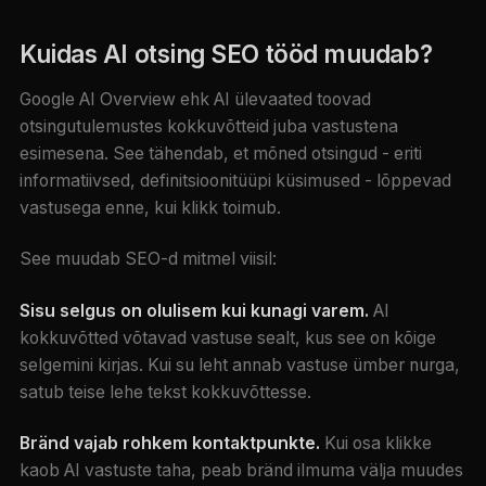
Kuidas AI otsing SEO tööd muudab?
Google AI Overview ehk AI ülevaated toovad
otsingutulemustes kokkuvõtteid juba vastustena
esimesena. See tähendab, et mõned otsingud - eriti
informatiivsed, definitsioonitüüpi küsimused - lõppevad
vastusega enne, kui klikk toimub.
See muudab SEO-d mitmel viisil:
Sisu selgus on olulisem kui kunagi varem.
AI
kokkuvõtted võtavad vastuse sealt, kus see on kõige
selgemini kirjas. Kui su leht annab vastuse ümber nurga,
satub teise lehe tekst kokkuvõttesse.
Bränd vajab rohkem kontaktpunkte.
Kui osa klikke
kaob AI vastuste taha, peab bränd ilmuma välja muudes