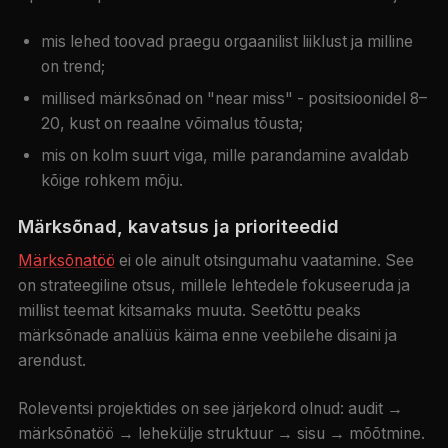
mis lehed toovad praegu orgaanilist liiklust ja milline
on trend;
millised märksõnad on "near miss" - positsioonidel 8–
20, kust on reaalne võimalus tõusta;
mis on kolm suurt viga, mille parandamine avaldab
kõige rohkem mõju.
Märksõnad, kavatsus ja prioriteedid
Märksõnatöö
ei ole ainult otsingumahu vaatamine. See
on strateegiline otsus, millele lehtedele fokuseeruda ja
millist teemat kitsamaks muuta. Seetõttu peaks
märksõnade analüüs käima enne veebilehe disaini ja
arendust.
Roleventsi projektides on see järjekord olnud: audit →
märksõnatöö → lehekülje struktuur → sisu → mõõtmine.