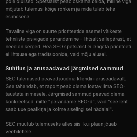
pole olulised. Spetsialist peab oskama öelda, milline viga
mõjutab tulemusi kõige rohkem ja mida tuleb teha
esimesena.
Tavaline viga on suurte prioriteetide asemel väikeste
tehniliste pisivigade parandamine - lihtsalt sellepärast, et
need on kerged. Hea SEO spetsialist ei langeta prioriteeti
ei lihtsuse ega traditsioonide, vaid mõju alusel.
Suhtlus ja arusaadavad järgmised sammud
SEO tulemused peavad jõudma kliendini arusaadavalt.
See tähendab, et raport peab olema loetav ilma SEO-
taustata inimesele. Järgmised sammud peavad olema
konkreetsed: mitte "parandame SEO-d", vaid "see leht
saab uue pealkirja ja kolme siselingi sel nädalal".
SEO muutub tulemuseks alles siis, kui plaan jõuab
veebilehele.