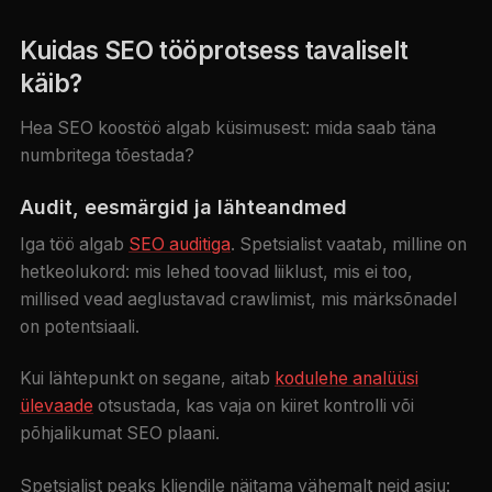
Kuidas SEO tööprotsess tavaliselt
käib?
Hea SEO koostöö algab küsimusest: mida saab täna
numbritega tõestada?
Audit, eesmärgid ja lähteandmed
Iga töö algab
SEO auditiga
. Spetsialist vaatab, milline on
hetkeolukord: mis lehed toovad liiklust, mis ei too,
millised vead aeglustavad crawlimist, mis märksõnadel
on potentsiaali.
Kui lähtepunkt on segane, aitab
kodulehe analüüsi
ülevaade
otsustada, kas vaja on kiiret kontrolli või
põhjalikumat SEO plaani.
Spetsialist peaks kliendile näitama vähemalt neid asju: