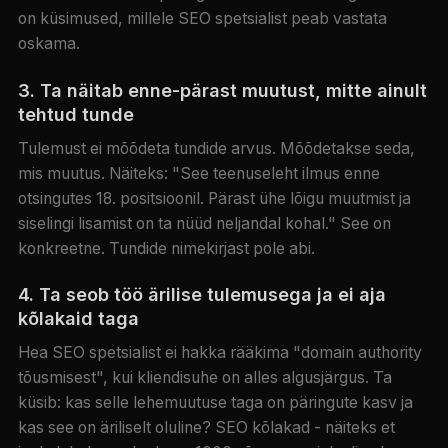
on küsimused, millele SEO spetsialist peab vastata
oskama.
3. Ta näitab enne-pärast muutust, mitte ainult
tehtud tunde
Tulemust ei mõõdeta tundide arvus. Mõõdetakse seda,
mis muutus. Näiteks: "See teenuseleht ilmus enne
otsingutes 18. positsioonil. Pärast ühe lõigu muutmist ja
siselingi lisamist on ta nüüd neljandal kohal." See on
konkreetne. Tundide nimekirjast pole abi.
4. Ta seob töö ärilise tulemusega ja ei aja
kõlakaid taga
Hea SEO spetsialist ei hakka rääkima "domain authority
tõusmisest", kui kliendisuhe on alles algusjärgus. Ta
küsib: kas selle lehemuutuse taga on päringute kasv ja
kas see on äriliselt oluline? SEO kõlakad - näiteks et