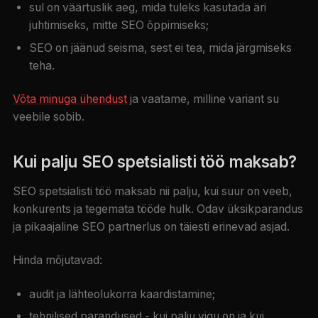
sul on väärtuslik aeg, mida tuleks kasutada äri
juhtimiseks, mitte SEO õppimiseks;
SEO on jäänud seisma, sest ei tea, mida järgmiseks
teha.
Võta minuga ühendust
ja vaatame, milline variant su
veebile sobib.
Kui palju SEO spetsialisti töö maksab?
SEO spetsialisti töö maksab nii palju, kui suur on veeb,
konkurents ja tegemata tööde hulk. Odav üksikparandus
ja pikaajaline SEO partnerlus on täiesti erinevad asjad.
Hinda mõjutavad:
audit ja lähteolukorra kaardistamine;
tehnilised parandused - kui palju vigu on ja kui