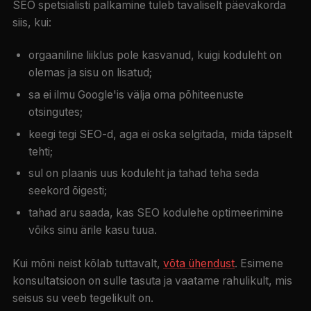
SEO spetsialisti palkamine tuleb tavaliselt päevakorda
siis, kui:
orgaaniline liiklus pole kasvanud, kuigi koduleht on
olemas ja sisu on lisatud;
sa ei ilmu Google'is välja oma põhiteenuste
otsingutes;
keegi tegi SEO-d, aga ei oska selgitada, mida täpselt
tehti;
sul on plaanis uus koduleht ja tahad teha seda
seekord õigesti;
tahad aru saada, kas SEO kodulehe optimeerimine
võiks sinu ärile kasu tuua.
Kui mõni neist kõlab tuttavalt,
võta ühendust
. Esimene
konsultatsioon on sulle tasuta ja vaatame rahulikult, mis
seisus su veeb tegelikult on.