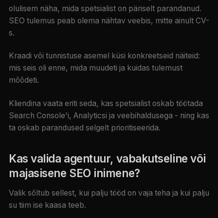
olulisem näha, mida spetsialist on päriselt parandanud.
SEO tulemus peab olema nähtav veebis, mitte ainult CV-
s.
Kraadi või tunnistuse asemel küsi konkreetseid näiteid:
mis seis oli enne, mida muudeti ja kuidas tulemust
mõõdeti.
Kliendina vaata eriti seda, kas spetsialist oskab töötada
Search Console'i, Analyticsi ja veebihaldusega - ning kas
ta oskab parandused selgelt prioritiseerida.
Kas valida agentuur, vabakutseline või
majasisene SEO inimene?
Valik sõltub sellest, kui palju tööd on vaja teha ja kui palju
su tiim ise kaasa teeb.