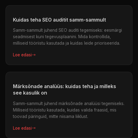
Kuidas teha SEO auditit samm-sammult
Samm-sammult juhend SEO auditi tegemiseks: eesmärgi
seadmisest kuni tegevusplaanini. Mida kontrollida,
milliseid tööriistu kasutada ja kuidas leide prioriseerida.
Loe edasi
Märksõnade analüüs: kuidas teha ja milleks
see kasulik on
Samm-sammult juhend märksõnade analüüsi tegemiseks.
Milliseid tööriistu kasutada, kuidas valida fraasid, mis
toovad päringuid, mitte niisama liiklust.
Loe edasi