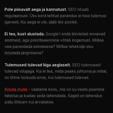
Pole piisavalt aega ja kannatust.
SEO nõuab
regulaarsust. Üks kord tehtud parandus ei hoia tulemusi
igavesti. Kui aega ei ole, jääb töö pooleli.
Ei tea, kust alustada.
Google'i enda tööriistad annavad
andmeid, aga prioritiseerimine võtab kogemust. Millise
vea parandada esimesena? Millise lehekülje sisu
kirjutada järgmisena?
Tulemused tulevad liiga aeglaselt.
SEO tulemused
tulevad viitajaga. Kui ei tea, mida peaks juhtuma ja millal,
on lihtne loobuda enne, kui tulemused tulevad.
Kirjuta mulle
- vaatame koos, mis on su veebi peamine
takistus ja kuidas seda lahendada. Sageli on lahendus
palju lihtsam kui arvatakse.