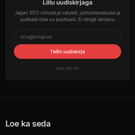
Liitu uudiskirjaga
Jagan SEO võlusid ja valusid, juhtumianalüüse ja
uudiseid otse su postkasti. Ei mingit rämpsu.
Tellin uudiskirja
Built with Kit
Loe ka seda