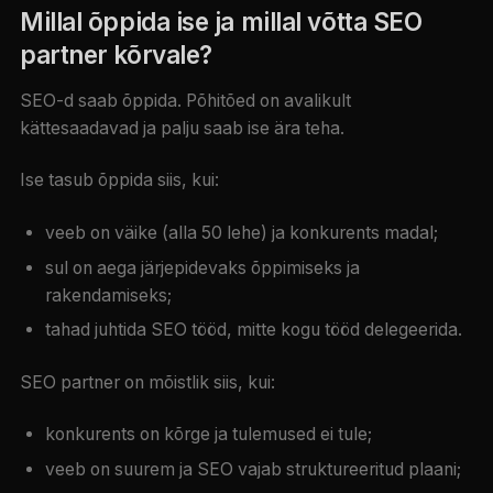
Millal õppida ise ja millal võtta SEO
partner kõrvale?
SEO-d saab õppida. Põhitõed on avalikult
kättesaadavad ja palju saab ise ära teha.
Ise tasub õppida siis, kui:
veeb on väike (alla 50 lehe) ja konkurents madal;
sul on aega järjepidevaks õppimiseks ja
rakendamiseks;
tahad juhtida SEO tööd, mitte kogu tööd delegeerida.
SEO partner on mõistlik siis, kui:
konkurents on kõrge ja tulemused ei tule;
veeb on suurem ja SEO vajab struktureeritud plaani;