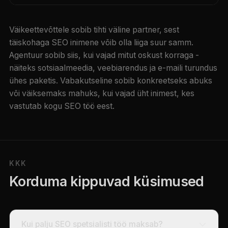
Väikeettevõttele sobib tihti väline partner, sest
täiskohaga SEO inimene võib olla liiga suur samm.
Agentuur sobib siis, kui vajad mitut oskust korraga -
näiteks sotsiaalmeedia, veebiarendus ja e-maili turundus
ühes paketis. Vabakutseline sobib konkreetseks abuks
või väiksemaks mahuks, kui vajad üht inimest, kes
vastutab kogu SEO töö eest.
KKK
Korduma kippuvad küsimused
Kui palju SEO spetsialisti töö maksab?