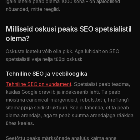
igale lehele peab olema 1000 sõna - on ajaloolised
nõuanded, mitte reeglid.
Milliseid oskusi peaks SEO spetsialistil
olema?
Oskuste loetelu võib olla pikk. Aga lühidalt on SEO
spetsialistil vaja nelja tüüpi oskusi:
Tehniline SEO ja veebiloogika
Tehniline SEO on vundament
. Spetsialist peab teadma,
kuidas Google crawlib ja indekseerib lehti. Ta peab
mõistma canonical-märgendeid, robots.txt-i, hreflang'i,
sitemappi ja saidi struktuuri. See ei tähenda, et ta peab
olema arendaja, aga ta peab suutma arendajaga rääkida
ühes keeles.
Seetõttu peaks märksõnade analüüs käima enne