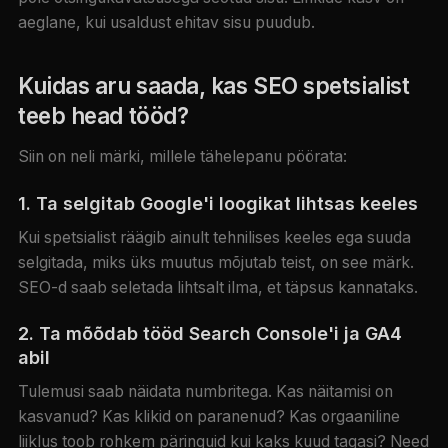
aeglane, kui usaldust ehitav sisu puudub.
Kuidas aru saada, kas SEO spetsialist
teeb head tööd?
Siin on neli märki, millele tähelepanu pöörata:
1. Ta selgitab Google'i loogikat lihtsas keeles
Kui spetsialist räägib ainult tehnilises keeles ega suuda
selgitada, miks üks muutus mõjutab teist, on see märk.
SEO-d saab seletada lihtsalt ilma, et täpsus kannataks.
2. Ta mõõdab tööd Search Console'i ja GA4
abil
Tulemusi saab näidata numbritega. Kas näitamisi on
kasvanud? Kas klikid on paranenud? Kas orgaaniline
liiklus toob rohkem päringuid kui kaks kuud tagasi? Need