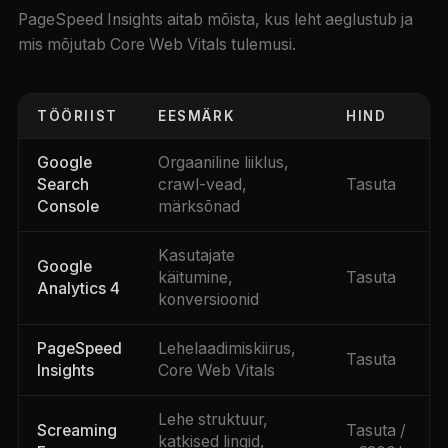
PageSpeed Insights aitab mõista, kus leht aeglustub ja
mis mõjutab Core Web Vitals tulemusi.
TÖÖRIIST
EESMÄRK
HIND
Google
Orgaaniline liiklus,
Search
crawl-vead,
Tasuta
Console
märksõnad
Kasutajate
Google
käitumine,
Tasuta
Analytics 4
konversioonid
PageSpeed
Lehelaadimiskiirus,
Tasuta
Insights
Core Web Vitals
Lehe struktuur,
Screaming
Tasuta /
katkised lingid,