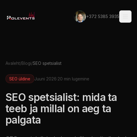
+372 5385 3935
Avaleht
/
Blogi
/
SEO spetsialist
SEO üldine
Juuni 2026
·
20 min lugemine
SEO spetsialist: mida ta
teeb ja millal on aeg ta
palgata