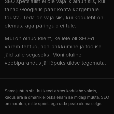
SEO spetsialist ei ole vajalik ainult siis, kui
tahad Google'is paar kohta kõrgemale
tõusta. Teda on vaja siis, kui koduleht on
olemas, aga päringuid ei tule.
Mul on olnud klient, kellele oli SEO-d
varem tehtud, aga pakkumine ja töö ise
jäid talle segaseks. Mõni oluline
veebiparandus jäi lõpuks üldse tegemata.
Sama juhtub siis, kui keegi ehitas kodulehe valmis,
kadus ära ja omanik ei oska enam ise midagi muuta. SEO
on maraton, mitte sprint, aga rada peab olema selge.