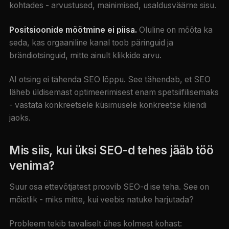
kohtades - arvustused, mainimised, usaldusväärne sisu.
Positsioonide mõõtmine ei piisa.
Oluline on mõõta ka
seda, kas orgaaniline kanal toob päringuid ja
brändiotsinguid, mitte ainult klikkide arvu.
AI otsing ei tähenda SEO lõppu. See tähendab, et SEO
läheb üldisemast optimeerimisest enam spetsiifilisemaks
- vastata konkreetsele küsimusele konkreetse kliendi
jaoks.
Mis siis, kui üksi SEO-d tehes jääb töö
venima?
Suur osa ettevõtjatest proovib SEO-d ise teha. See on
mõistlik - miks mitte, kui veebis natuke harjutada?
Probleem tekib tavaliselt ühes kolmest kohast: