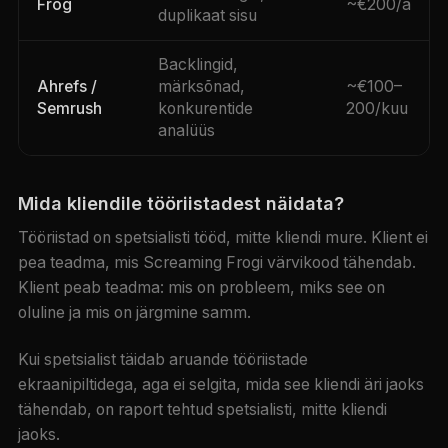
Frog
~€200/a
duplikaat sisu
Backlingid,
Ahrefs /
märksõnad,
~€100–
Semrush
konkurentide
200/kuu
analüüs
Mida kliendile tööriistadest näidata?
Tööriistad on spetsialisti tööd, mitte kliendi mure. Klient ei
pea teadma, mis Screaming Frogi värvikood tähendab.
Klient peab teadma: mis on probleem, miks see on
oluline ja mis on järgmine samm.
Kui spetsialist täidab aruande tööriistade
ekraanipiltidega, aga ei selgita, mida see kliendi äri jaoks
tähendab, on raport tehtud spetsialisti, mitte kliendi
jaoks.