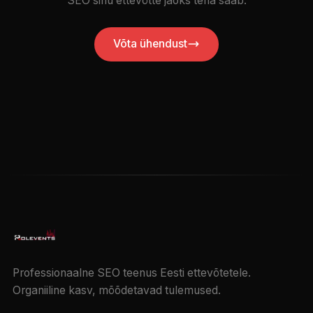
SEO sinu ettevõtte jaoks teha saab.
Võta ühendust
Professionaalne SEO teenus Eesti ettevõtetele.
Organiiline kasv, mõõdetavad tulemused.