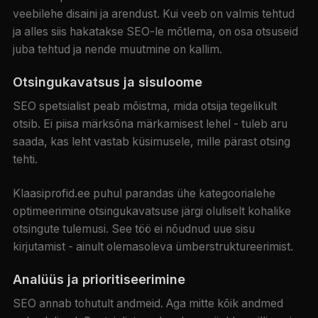
veebilehe disaini ja arendust. Kui veeb on valmis tehtud
ja alles siis hakatakse SEO-le mõtlema, on osa otsuseid
juba tehtud ja nende muutmine on kallim.
Otsingukavatsus ja sisuloome
SEO spetsialist peab mõistma, mida otsija tegelikult
otsib. Ei piisa märksõna märkamisest lehel - tuleb aru
saada, kas leht vastab küsimusele, mille pärast otsing
tehti.
Klaasiprofid.ee puhul parandas ühe kategoorialehe
optimeerimine otsingukavatsuse järgi oluliselt kohalike
otsingute tulemusi. See töö ei nõudnud uue sisu
kirjutamist - ainult olemasoleva ümberstruktureerimist.
Analüüs ja prioritiseerimine
SEO annab tohutult andmeid. Aga mitte kõik andmed